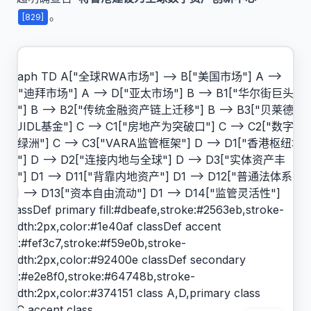
。
[829]
graph TD A["全球RWA市场"] --> B["美国市场"] A -->
C["迪拜市场"] A --> D["亚太市场"] B --> B1["华尔街巨头主
导"] B --> B2["传统金融资产链上迁移"] B --> B3["贝莱德
BUIDL基金"] C --> C1["房地产为突破口"] C --> C2["数字资
产绿洲"] C --> C3["VARA监管框架"] D --> D1["香港枢纽地
位"] D --> D2["连接内地与全球"] D --> D3["实体资产丰
富"] D1 --> D11["背靠内地资产"] D1 --> D12["普通法体系"]
D1 --> D13["资本自由流动"] D1 --> D14["监管灵活性"]
classDef primary fill:#dbeafe,stroke:#2563eb,stroke-
width:2px,color:#1e40af classDef accent
fill:#fef3c7,stroke:#f59e0b,stroke-
width:2px,color:#92400e classDef secondary
fill:#e2e8f0,stroke:#64748b,stroke-
width:2px,color:#374151 class A,D,primary class
B,C,accent class