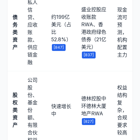
私人
盛业控股应
信
现金
约199亿
收账款
债
贷、
流可
美元（占
RWA、香
务
应收
预
比
港政府绿色
类
账
测，
52.8%）
债券（21亿
资
款、
机构
美元）
产
供应
配置
[847]
链金
主力
[837]
融
公司
股
权益
股
份、
结构
德林控股中
权
基金
复
环德林大厦
快速增长
类
份
杂，
地产RWA
中
资
额、
合规
[827]
产
有限
要求
合伙
较高
权益