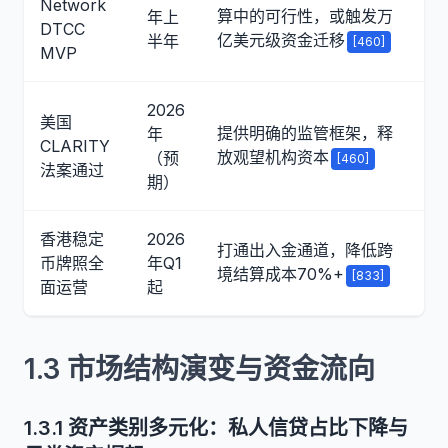
Network
算中的可行性，或触发万
年上
DTCC
亿美元级资金迁移
半年
[460]
MVP
2026
美国
提供明确的监管框架，释
年
CLARITY
放观望机构资本
（预
[460]
法案通过
期）
香港稳定
2026
打通出入金通道，降低跨
币牌照全
年Q1
境结算成本70%+
[833]
面运营
起
1.3 市场结构演变与资金流向
1.3.1 资产类别多元化：私人信贷占比下降与