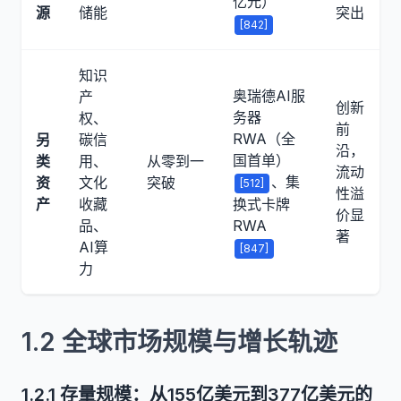
亿元）
源
储能
突出
[842]
知识
奥瑞德AI服
产
创新
务器
权、
前
RWA（全
另
碳信
沿，
国首单）
类
用、
从零到一
流动
、集
资
文化
突破
[512]
性溢
产
收藏
换式卡牌
价显
品、
RWA
著
AI算
[847]
力
1.2 全球市场规模与增长轨迹
1.2.1 存量规模：从155亿美元到377亿美元的