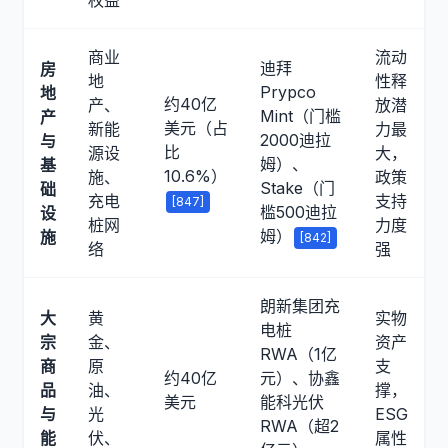
商业
流动
迪拜
房
地
性释
Prypco
地
约40亿
产、
放潜
Mint（门槛
产
美元（占
新能
力最
2000迪拉
与
比
源设
大，
姆）、
基
10.6%）
施、
政策
Stake（门
础
充电
支持
[847]
槛500迪拉
设
桩网
力度
姆）
施
[842]
络
强
朗新集团充
大
黄
实物
电桩
宗
金、
资产
RWA（1亿
商
原
支
约40亿
元）、协鑫
品
油、
撑，
美元
能科光伏
与
光
ESG
RWA（超2
能
伏、
属性